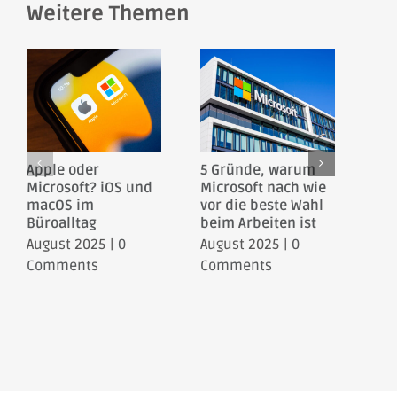
Weitere Themen
Apple oder
5 Gründe, warum
Uns
Microsoft? iOS und
Microsoft nach wie
Mic
macOS im
vor die beste Wahl
Ang
Büroalltag
beim Arbeiten ist
Übe
August 2025
|
0
August 2025
|
0
Jun
Comments
Comments
Co